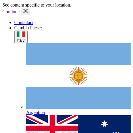
Skip
Skip
Skip
See content specific to your location.
to
to
to
Continue
header
content
footer
Contattaci
Cambia Paese:
Italy
Argentina